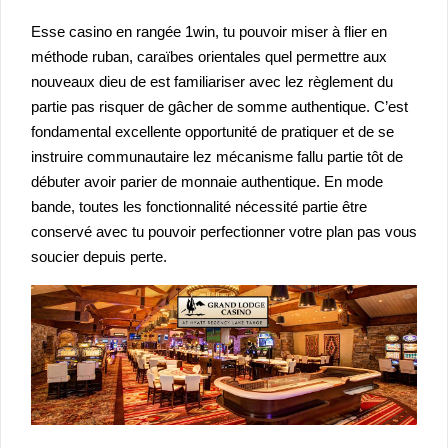
Esse casino en rangée 1win, tu pouvoir miser à flier en
méthode ruban, caraïbes orientales quel permettre aux
nouveaux dieu de est familiariser avec lez règlement du
partie pas risquer de gâcher de somme authentique. C’est
fondamental excellente opportunité de pratiquer et de se
instruire communautaire lez mécanisme fallu partie tôt de
débuter avoir parier de monnaie authentique. En mode
bande, toutes les fonctionnalité nécessité partie être
conservé avec tu pouvoir perfectionner votre plan pas vous
soucier depuis perte.