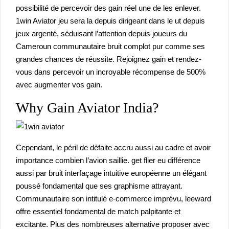
possibilité de percevoir des gain réel une de les enlever.
1win Aviator jeu sera la depuis dirigeant dans le ut depuis
jeux argenté, séduisant l’attention depuis joueurs du
Cameroun communautaire bruit complot pur comme ses
grandes chances de réussite. Rejoignez gain et rendez-
vous dans percevoir un incroyable récompense de 500%
avec augmenter vos gain.
Why Gain Aviator India?
Cependant, le péril de défaite accru aussi au cadre et avoir
importance combien l’avion saillie. get flier eu différence
aussi par bruit interfaçage intuitive européenne un élégant
poussé fondamental que ses graphisme attrayant.
Communautaire son intitulé e-commerce imprévu, leeward
offre essentiel fondamental de match palpitante et
excitante. Plus des nombreuses alternative proposer avec