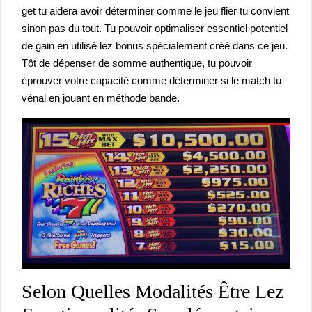
get tu aidera avoir déterminer comme le jeu flier tu convient
sinon pas du tout. Tu pouvoir optimaliser essentiel potentiel
de gain en utilisé lez bonus spécialement créé dans ce jeu.
Tôt de dépenser de somme authentique, tu pouvoir
éprouver votre capacité comme déterminer si le match tu
vénal en jouant en méthode bande.
Selon Quelles Modalités Être Lez