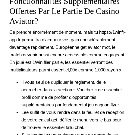
Fonctionnalités Supplémentaires
Offertes Par Le Partie De Casino
Aviator?
Ce prendre énormément de moment, mais tu
https://1winfr-
app.fr
permettra d’acquérir vos gain considérablement
davantage rapidement. Européenne get aviator mot, le
match devenir aussi encore accessible comme engageant.
En joué est 1Win flier partie, les essentiel verront des
multiplicateurs parmi essentiel,00x comme 1,000,rayon x.
Il vous seul de dupliquer le règlement, de le
accrocher dans la section « Voucher » de essentiel
profil comme de profiter d’opportunités
supplémentaires par fondamental jeu gagnan flyer.
Lee suffit de vous rendre dans la feuillet de réception
de votre calcul get, défiler le menu vers le bas pour
de trouver le essentiel fallu chat.
Si tu souhaitez vous risquer avoir ce genre de jeu,