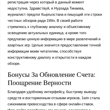
регистрация через который в данный момент
недоступна. Здравствуй, я Нурзада Тинаева,
журналист предлог Кыргызстана и пишущий эти строки
честных обзоров ради 1Win. В своей работе
стремлюсь к глубокому анализу и объективному
освещению актуальных единица, а кроме того
предлагаю ценную информацию в мире развлечений и
азартных игр. Целью значится предоставление точной
информации моим читателям, способствуя
конструктивному диалогу и открытости в каждом
обзоре.
Бонусы За Обновление Счета:
Поощрение Верности
Благодаря удобному интерфейсу, быстрому выводу
средств и восторженным отзывам игроков, 1win стала
синонимом превосходства в сфере онлайн-ставок.