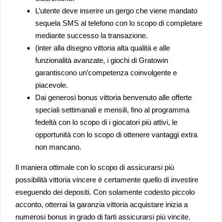
L’utente deve inserire un gergo che viene mandato
sequela SMS al telefono con lo scopo di completare
mediante successo la transazione.
(inter alla disegno vittoria alta qualità e alle
funzionalità avanzate, i giochi di Gratowin
garantiscono un’competenza coinvolgente e
piacevole.
Dai generosi bonus vittoria benvenuto alle offerte
speciali settimanali e mensili, fino al programma
fedeltà con lo scopo di i giocatori più attivi, le
opportunità con lo scopo di ottenere vantaggi extra
non mancano.
Il maniera ottimale con lo scopo di assicurarsi più
possibilità vittoria vincere è certamente quello di investire
eseguendo dei depositi. Con solamente codesto piccolo
acconto, otterrai la garanzia vittoria acquistare inizia a
numerosi bonus in grado di farti assicurarsi più vincite.