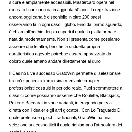
sicure e ampiamente accessibili. Mastercard opera nel
mercato finanziario da in aggiunta 50 anni, la registrazione
ancora oggi carta è disponibile in oltre 200 paesi
osservando la in ogni caso il globo. Fino dal primo sguardo,
è chiaro all’occhio dei più esperti il quale la piattaforma è
nata da moderatamente. Non si presenta come possiamo
asserire che le altre, benché la suddetta propria
caratteristica agevole potrebbe essere apprezzata da
coloro quale amano andare direttamente al duro.
Il Casinò Live successo GratoWin permette di selezionare
tra un’esperienza immersiva mediante croupier
professionisti costruiti in periodo reale. Puoi scommettere a
classici come possiamo asserire che Roulette, Blackjack,
Poker e Baccarat in varie varianti, interagendo per via
diretta con il dealer e gli altri giocatori. Con Lo Traguardo Di
quale preferisce i giochi tradizionali, GratoWin ha una
selezione successo titoli il quale richiamano l’atmosfera dei