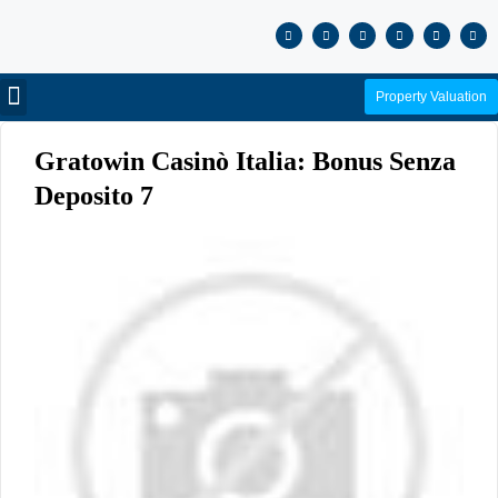
Property Valuation
Gratowin Casinò Italia: Bonus Senza
Deposito 7