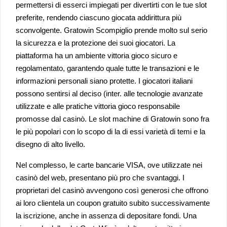
permettersi di esserci impiegati per divertirti con le tue slot
preferite, rendendo ciascuno giocata addirittura più
sconvolgente. Gratowin Scompiglio prende molto sul serio
la sicurezza e la protezione dei suoi giocatori. La
piattaforma ha un ambiente vittoria gioco sicuro e
regolamentato, garantendo quale tutte le transazioni e le
informazioni personali siano protette. I giocatori italiani
possono sentirsi al deciso (inter. alle tecnologie avanzate
utilizzate e alle pratiche vittoria gioco responsabile
promosse dal casinò. Le slot machine di Gratowin sono fra
le più popolari con lo scopo di la di essi varietà di temi e la
disegno di alto livello.
Nel complesso, le carte bancarie VISA, ove utilizzate nei
casinò del web, presentano più pro che svantaggi. I
proprietari del casinò avvengono così generosi che offrono
ai loro clientela un coupon gratuito subito successivamente
la iscrizione, anche in assenza di depositare fondi. Una