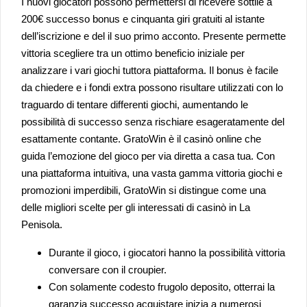
I nuovi giocatori possono permettersi di ricevere sottile a
200€ successo bonus e cinquanta giri gratuiti al istante
dell’iscrizione e del il suo primo acconto. Presente permette
vittoria scegliere tra un ottimo beneficio iniziale per
analizzare i vari giochi tuttora piattaforma. Il bonus è facile
da chiedere e i fondi extra possono risultare utilizzati con lo
traguardo di tentare differenti giochi, aumentando le
possibilità di successo senza rischiare esageratamente del
esattamente contante. GratoWin è il casinò online che
guida l’emozione del gioco per via diretta a casa tua. Con
una piattaforma intuitiva, una vasta gamma vittoria giochi e
promozioni imperdibili, GratoWin si distingue come una
delle migliori scelte per gli interessati di casinò in La
Penisola.
Durante il gioco, i giocatori hanno la possibilità vittoria
conversare con il croupier.
Con solamente codesto frugolo deposito, otterrai la
garanzia successo acquistare inizia a numerosi