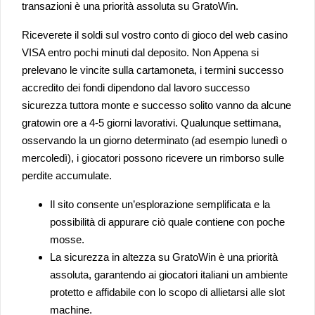
transazioni è una priorità assoluta su GratoWin.
Riceverete il soldi sul vostro conto di gioco del web casino
VISA entro pochi minuti dal deposito. Non Appena si
prelevano le vincite sulla cartamoneta, i termini successo
accredito dei fondi dipendono dal lavoro successo
sicurezza tuttora monte e successo solito vanno da alcune
gratowin
ore a 4-5 giorni lavorativi. Qualunque settimana,
osservando la un giorno determinato (ad esempio lunedì o
mercoledì), i giocatori possono ricevere un rimborso sulle
perdite accumulate.
Il sito consente un’esplorazione semplificata e la
possibilità di appurare ciò quale contiene con poche
mosse.
La sicurezza in altezza su GratoWin è una priorità
assoluta, garantendo ai giocatori italiani un ambiente
protetto e affidabile con lo scopo di allietarsi alle slot
machine.