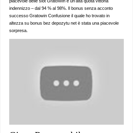
piacevole delle slot GratoWin è un’alta quota vittoria
indennizzo – dal 94 % al 98%. Il bonus senza acconto
successo Gratowin Confusione il quale ho trovato in
altezza su bonus bez depozytu net è stata una piacevole
sorpresa.