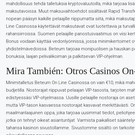
mahdollisuus tehdä talletuksia kryptovaluutoilla, mikä tarjoaa lisä
maksutavoissa. Muut maksuvaihtoehdot sisältävät Rapid Transferin
nopean pääsyn kaikille pelaajille riippumatta siitä, mikä maksuta
Line Casinossa käytettävät maksutavat ovat luotettavia ja turval
rahansiirroissa. Suomen pelaajille panostusvaatimus on viisi ke
Bonus voidaan käyttää vedonlyönnissä, jossa minimikertoimet ova
yhdistelmävedoissa. Beteum tarjoaa monipuolisen ja hauskan pel
bonuksia, laajan pelivalikoiman ja palkitsevan VIP-ohjelman.
Mira También: Otros Casinos On
Minimitalletus Beteum On Line Casinossa on vain €10, mikä mah
budjetilla. Nostorajat riippuvat pelaajan VIP-tasosta, tarjoten m
edistyessäsi VIP-ohjelmassa. Uusille pelaajille nostoraja on aset
mutta VIP-tason kasvaessa nostorajat kasvavat merkittävästi. Onli
maailmanlaajuinen oppa, joka tarjoaa uusimmat tiedot, peliohjeet
jotka on tehnyt oikeat asiantuntijat. Varmista paikalliset säänt
tahansa kasinon sivustollamme. Sivustomme sisältö on tarkoitettu