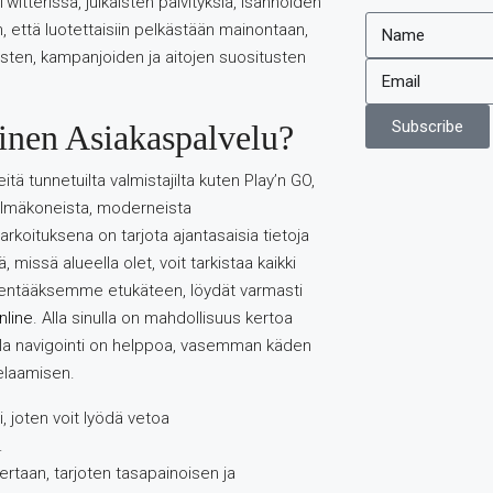
tterissä, julkaisten päivityksiä, isännöiden
 että luotettaisiin pelkästään mainontaan,
usten, kampanjoiden ja aitojen suositusten
Subscribe
nen Asiakaspalvelu?
tä tunnetuilta valmistajilta kuten Play’n GO,
edelmäkoneista, moderneista
arkoituksena on tarjota ajantasaisia tietoja
 missä alueella olet, voit tarkistaa kaikki
elventääksemme etukäteen, löydät varmasti
nline
. Alla sinulla on mahdollisuus kertoa
la navigointi on helppoa, vasemman käden
pelaamisen.
, joten voit lyödä vetoa
.
rtaan, tarjoten tasapainoisen ja