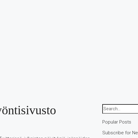
öntisivusto
Popular Posts
Subscribe for Ne