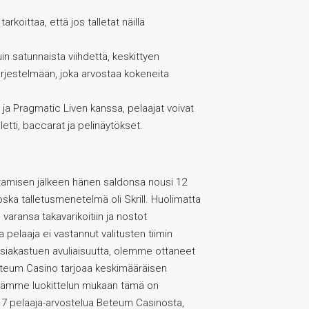
arkoittaa, että jos talletat näillä
in satunnaista viihdettä, keskittyen
järjestelmään, joka arvostaa kokeneita
 ja Pragmatic Liven kanssa, pelaajat voivat
uletti, baccarat ja pelinäytökset.
stamisen jälkeen hänen saldonsa nousi 12
oska talletusmenetelmä oli Skrill. Huolimatta
aransa takavarikoitiin ja nostot
a pelaaja ei vastannut valitusten tiimin
asiakastuen avuliaisuutta, olemme ottaneet
Beteum Casino tarjoaa keskimääräisen
ämämme luokittelun mukaan tämä on
7 pelaaja-arvostelua Beteum Casinosta,