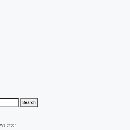
Search
wsletter