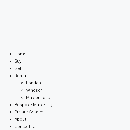
Home
Buy
Sell
Rental
London
Windsor
Maidenhead
Bespoke Marketing
Private Search
About
Contact Us