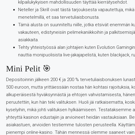
kilpailukykyisen mahdollisuuden täyttää kierrätysehdot.
Neteller ja Skrill ovat tästä tarjouksesta vapautettuja, mikä t
menetelmillä, et saa tervetuliaisbonusta.
Tämä alusta on suunniteltu niille, jotka etsivät enemmän ku
vakauteen, edistyneisiin pelimekaniikkoihin ja palkitsemis
asiakkaita.
Tehty yhteistyössä alan johtajien kuten Evolution Gamingin
nauttia monipuolisista live-jakajapelistä, kuten blackjack, r
Mini Pelit 🎯
Depositoinnin jälkeen 200 € ja 200 % tervetuliaisbonuksen luna
500 euroon, mutta yrittäessään nostaa hän kohtasi rajoituksia, k
alkuperäisestä hyväksynnästä ja ehtojen vahvistamisesta, hänen v
peruutettiin, kun hän teki valituksen. Huoli jäi ratkaisematta, kosk
kyselyihin, mikä johti valituksen hylkäämiseen. Testataksemme 
yhteyttä kasinon edustajiin ja arvioineet heidän vastauksiaan. 
asiakastuen, arvioiden testiemme tulosten perusteella. Käytt
pienempi online-kasino. Tähän mennessä olemme saaneet vain 