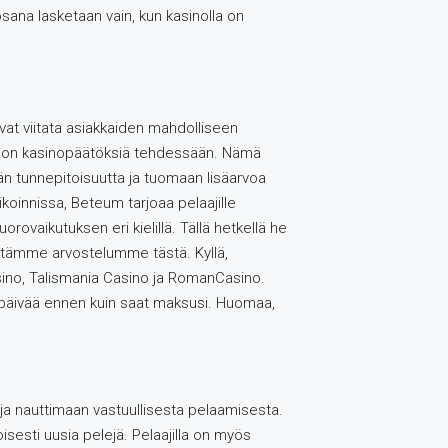
osana lasketaan vain, kun kasinolla on
vat viitata asiakkaiden mahdolliseen
ioon kasinopäätöksiä tehdessään. Nämä
än tunnepitoisuutta ja tuomaan lisäarvoa
ikoinnissa, Beteum tarjoaa pelaajille
rovaikutuksen eri kielillä. Tällä hetkellä he
ivitämme arvostelumme tästä. Kyllä,
asino, Talismania Casino ja RomanCasino.
rkipäivää ennen kuin saat maksusi. Huomaa,
 ja nauttimaan vastuullisesta pelaamisesta.
isesti uusia pelejä. Pelaajilla on myös