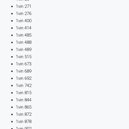
1vin 271
1vin 276
1vin 400
1vin 414
1vin 485
1vin 488
1vin 489
1vin 515
1vin 673
1vin 689
1vin 692
1vin 742
1vin 815
1vin 844
1vin 865
1vin 872
1vin 878
1vin 902