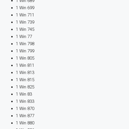
1 Win 689
1 Win 699
1 Win 711
1 Win 739
1 Win 745
1 Win 77
1 Win 798
1 Win 799
1 Win 805
1 Win 811
1 Win 813
1 Win 815
1 Win 825
1 Win 83
1 Win 833
1 Win 870
1 Win 877
1 Win 880