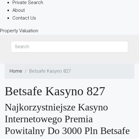
Private Search
About
Contact Us
Property Valuation
Home
Betsafe Kasyno 827
Betsafe Kasyno 827
Najkorzystniejsze Kasyno
Internetowego Premia
Powitalny Do 3000 Pln Betsafe