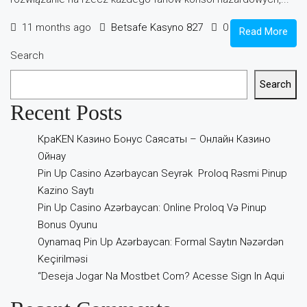
11 months ago
Betsafe Kasyno 827
0
Read More
Search
Search
Recent Posts
КраKEN Казино Бонус Саясаты – Онлайн Казино
Ойнау
Pin Up Casino Azərbaycan Seyrək ️ Proloq Rəsmi Pinup
Kazino Saytı
Pin Up Casino Azərbaycan: Online Proloq Və Pinup
Bonus Oyunu
Oynamaq Pin Up Azərbaycan: Formal Saytın Nəzərdən
Keçirilməsi
“Deseja Jogar Na Mostbet Com? Acesse Sign In Aqui