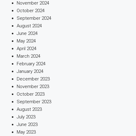
November 2024
October 2024
September 2024
August 2024
June 2024
May 2024
April 2024
March 2024
February 2024
January 2024
December 2023
November 2023
October 2023
September 2023
August 2023
July 2023
June 2023
May 2023