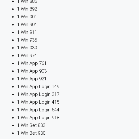
1 Win 886
1 Win 892
1 Win 901
1 Win 904
1 Win 911
1 Win 935
1 Win 939
1 Win 974
1 Win App 761
1 Win App 903
1 Win App 921
1 Win App Login 149
1 Win App Login 317
1 Win App Login 415
1 Win App Login 544
1 Win App Login 918
1 Win Bet 833
1 Win Bet 930