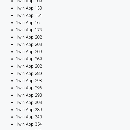
1win App 109
1win App 130
1win App 154
1win App 16
1win App 173
1win App 202
1win App 203
1win App 209
1win App 269
1win App 282
1win App 289
1win App 293
1win App 296
1win App 298
1win App 303
1win App 339
1win App 340
1win App 354