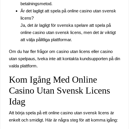
betalningsmetod.
Är det lagligt att spela på online casino utan svensk
licens?
Ja, det är lagligt för svenska spelare att spela på
online casino utan svensk licens, men det är viktigt
att välja pålitliga plattformar.
Om du har fler frågor om casino utan licens eller casino
utan spelpaus, tveka inte att kontakta kundsupporten på din
valda plattform.
Kom Igång Med Online
Casino Utan Svensk Licens
Idag
Att börja spela på ett online casino utan svensk licens är
enkelt och smidigt. Här är några steg för att komma igång: