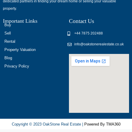
dedicated partners in finding your dream home or selling your valuable
property.
Important Links
Contact Us
Buy
Sell
+44 7875 202488
Rental
info@oakstonerealestate.co.uk
Property Valuation
Blog
Privacy Policy
Copyright © 2023 OakStone Real Estate |
Powered By TMA360