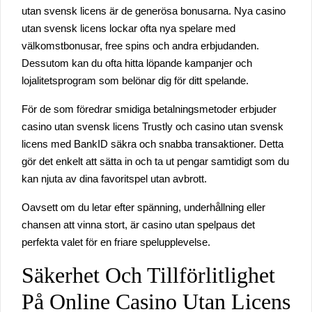
utan svensk licens är de generösa bonusarna. Nya casino
utan svensk licens lockar ofta nya spelare med
välkomstbonusar, free spins och andra erbjudanden.
Dessutom kan du ofta hitta löpande kampanjer och
lojalitetsprogram som belönar dig för ditt spelande.
För de som föredrar smidiga betalningsmetoder erbjuder
casino utan svensk licens Trustly och casino utan svensk
licens med BankID säkra och snabba transaktioner. Detta
gör det enkelt att sätta in och ta ut pengar samtidigt som du
kan njuta av dina favoritspel utan avbrott.
Oavsett om du letar efter spänning, underhållning eller
chansen att vinna stort, är casino utan spelpaus det
perfekta valet för en friare spelupplevelse.
Säkerhet Och Tillförlitlighet
På Online Casino Utan Licens