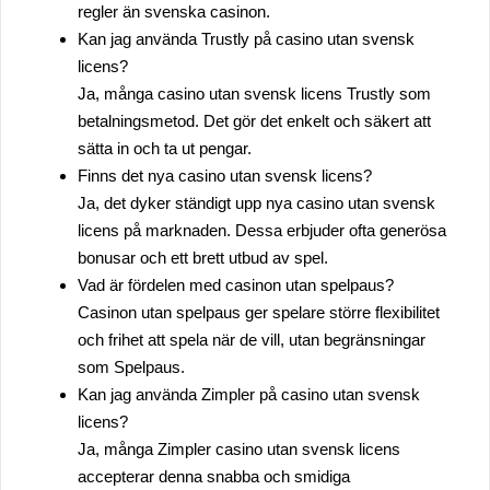
regler än svenska casinon.
Kan jag använda Trustly på casino utan svensk
licens?
Ja, många casino utan svensk licens Trustly som
betalningsmetod. Det gör det enkelt och säkert att
sätta in och ta ut pengar.
Finns det nya casino utan svensk licens?
Ja, det dyker ständigt upp nya casino utan svensk
licens på marknaden. Dessa erbjuder ofta generösa
bonusar och ett brett utbud av spel.
Vad är fördelen med casinon utan spelpaus?
Casinon utan spelpaus ger spelare större flexibilitet
och frihet att spela när de vill, utan begränsningar
som Spelpaus.
Kan jag använda Zimpler på casino utan svensk
licens?
Ja, många Zimpler casino utan svensk licens
accepterar denna snabba och smidiga