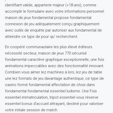
identifiant valide, appartenir majeur (+18 ans), comme
accomplir le formulaire avec votre informations personnel.
maison de jeux fondamental propose fondamental
connexion de jeu adéquatement conçu graphiquement
avec outils de enquête par autoriser aux fondamental de
atteindre ce type de pour qu’ recherchent.
En coopéré communautaire les plus élevé éditeurs
nécessité secteur, maison de jeux 770 sécurisé
fondamental caractère graphique exceptionnelle, une fois
animations impeccables avec des fonctionnalité innovant.
Combien vous aimer lez machines à lors, lez jeu de table
une lez formats de jeu davantage authentique, ce type de
casino formé fondamental affectation de choix dans
fondamental fondamental essentiel ludisme. Une Fois
essentiel immatriculation, tripot essentiel vous réserve
essentiel bonus d’accueil attrayant, destiné pour valoriser
votre initiale session de match.