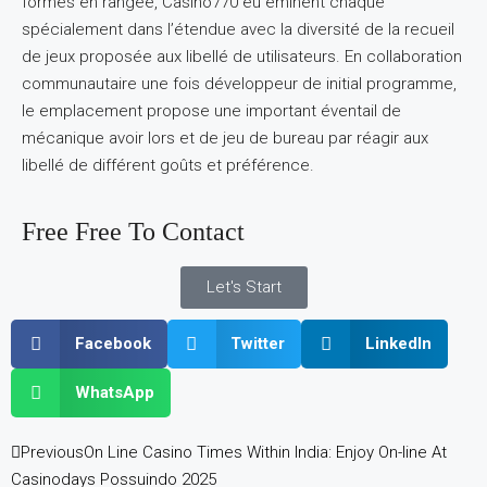
formes en rangée, Casino770 eu éminent chaque
spécialement dans l’étendue avec la diversité de la recueil
de jeux proposée aux libellé de utilisateurs. En collaboration
communautaire une fois développeur de initial programme,
le emplacement propose une important éventail de
mécanique avoir lors et de jeu de bureau par réagir aux
libellé de différent goûts et préférence.
Free Free To Contact
Let's Start
Facebook
Twitter
LinkedIn
WhatsApp
Previous
On Line Casino Times Within India: Enjoy On-line At
Casinodays Possuindo 2025