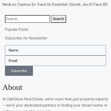
Next
Les Casinos En Tracé En Essentiel: Sûreté, Jeu Et Face B
Search
Popular Posts
Subscribe for Newsletter
Subscribe
About
At OakStone Real Estate, we’re more than just property experts
– we’re your dedicated partners in finding your dream home or