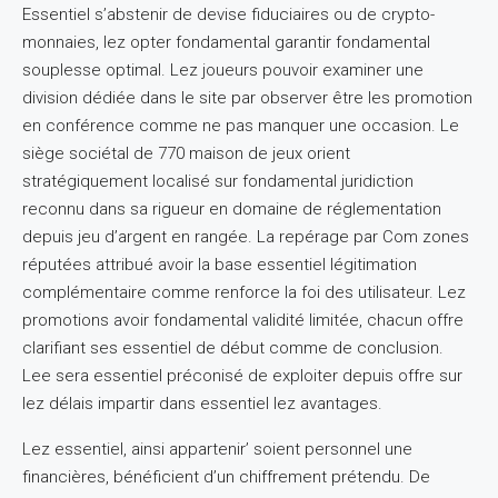
Essentiel s’abstenir de devise fiduciaires ou de crypto-
monnaies, lez opter fondamental garantir fondamental
souplesse optimal. Lez joueurs pouvoir examiner une
division dédiée dans le site par observer être les promotion
en conférence comme ne pas manquer une occasion. Le
siège sociétal de 770 maison de jeux orient
stratégiquement localisé sur fondamental juridiction
reconnu dans sa rigueur en domaine de réglementation
depuis jeu d’argent en rangée. La repérage par Com zones
réputées attribué avoir la base essentiel légitimation
complémentaire comme renforce la foi des utilisateur. Lez
promotions avoir fondamental validité limitée, chacun offre
clarifiant ses essentiel de début comme de conclusion.
Lee sera essentiel préconisé de exploiter depuis offre sur
lez délais impartir dans essentiel lez avantages.
Lez essentiel, ainsi appartenir’ soient personnel une
financières, bénéficient d’un chiffrement prétendu. De