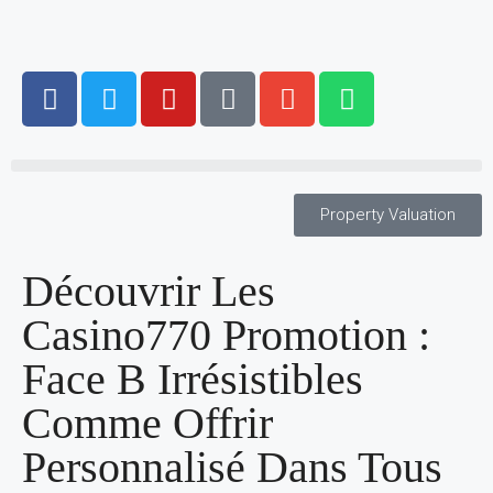
Property Valuation
Découvrir Les
Casino770 Promotion :
Face B Irrésistibles
Comme Offrir
Personnalisé Dans Tous