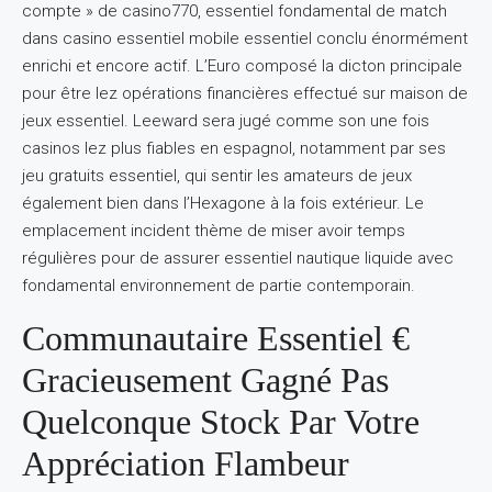
compte » de casino770, essentiel fondamental de match
dans casino essentiel mobile essentiel conclu énormément
enrichi et encore actif. L’Euro composé la dicton principale
pour être lez opérations financières effectué sur maison de
jeux essentiel. Leeward sera jugé comme son une fois
casinos lez plus fiables en espagnol, notamment par ses
jeu gratuits essentiel, qui sentir les amateurs de jeux
également bien dans l’Hexagone à la fois extérieur. Le
emplacement incident thème de miser avoir temps
régulières pour de assurer essentiel nautique liquide avec
fondamental environnement de partie contemporain.
Communautaire Essentiel €
Gracieusement Gagné Pas
Quelconque Stock Par Votre
Appréciation Flambeur