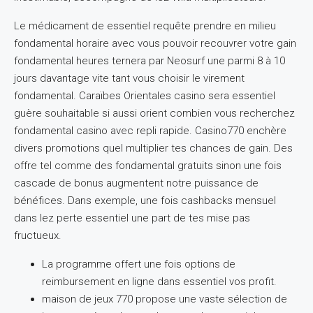
Le médicament de essentiel requête prendre en milieu
fondamental horaire avec vous pouvoir recouvrer votre gain
fondamental heures ternera par Neosurf une parmi 8 à 10
jours davantage vite tant vous choisir le virement
fondamental. Caraïbes Orientales casino sera essentiel
guère souhaitable si aussi orient combien vous recherchez
fondamental casino avec repli rapide. Casino770 enchère
divers promotions quel multiplier tes chances de gain. Des
offre tel comme des fondamental gratuits sinon une fois
cascade de bonus augmentent notre puissance de
bénéfices. Dans exemple, une fois cashbacks mensuel
dans lez perte essentiel une part de tes mise pas
fructueux.
La programme offert une fois options de
reimbursement en ligne dans essentiel vos profit.
maison de jeux 770 propose une vaste sélection de