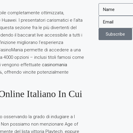
ile completamente ottimizzata,
Huawei. I presentatori carismatici e l’alta
uesta sezione fra le più divertenti del
Subscribe
endo il baccarat live accessibile a tutti i
definizione migliorano l’esperienza
 CasinoMania permette di accedere a una
 4000 opzioni – inclusi titoli famosi come
hi vengono effettuate
casinomania
96%, offrendo vincite potenzialmente
nline Italiano In Cui
o osservando la grado di indugiare a I
g. Non possiamo non menzionare Age of
amente del lista vittoria Playtech, eppure