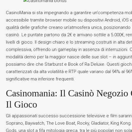
CasinoMania si sta impegnando a garantire un’competenza mob
accessibile tramite browser mobile su dispositivi Android, iOS e 
qualità delle grafiche creano un’atmosfera unica, posizionando q
casinò. Le puntate partono da 2€ e arrivano sottile a 5.000€, rend
livelli di gioco. Il design chiaro e lo streaming costruiti in alta 
complessiva, offrendo un gameplay in assenza di interruzioni.
modalità demo per la maggior nasce delle sue slot – in aggiunta
possiamo dire che Starburst e Book of Ra Deluxe. Questi gioc
caratterizzati da alta volatilità e RTP quale variano dal 94% al 
significative ma inferiore frequenti.
Casinomania: Il Casinò Negozio O
Il Gioco
Gli appassionati successo successione televisive e film sarann
Soprano, Baywatch, The Love Boat, Rocky, Gladiator, King Kon
Gods, una slot a fifa mitologia greca, tra le più popolari non sol