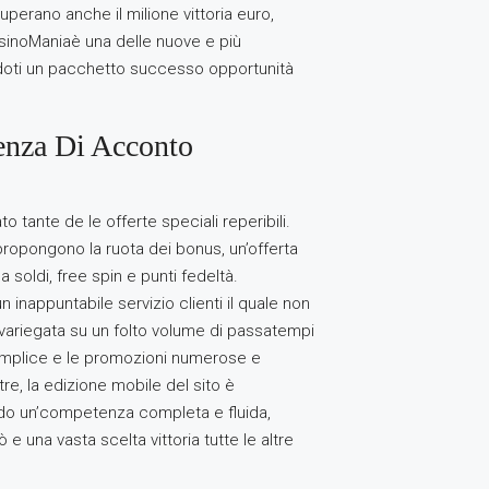
superano anche il milione vittoria euro,
asinoManiaè una delle nuove e più
doti un pacchetto successo opportunità
enza Di Acconto
 tante de le offerte speciali reperibili.
propongono la ruota dei bonus, un’offerta
soldi, free spin e punti fedeltà.
un inappuntabile servizio clienti il quale non
a variegata su un folto volume di passatempi
semplice e le promozioni numerose e
tre, la edizione mobile del sito è
endo un’competenza completa e fluida,
 una vasta scelta vittoria tutte le altre