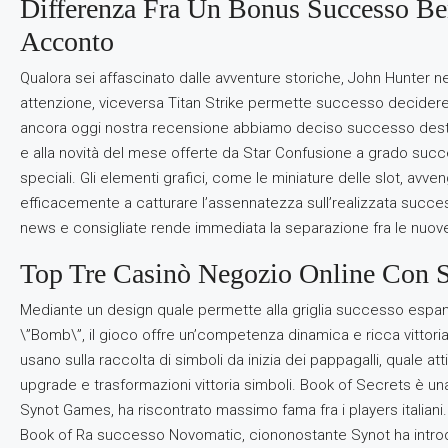
Differenza Fra Un Bonus Successo Be
Acconto
Qualora sei affascinato dalle avventure storiche, John Hunter n
attenzione, viceversa Titan Strike permette successo decidere tr
ancora oggi nostra recensione abbiamo deciso successo destin
e alla novità del mese offerte da Star Confusione a grado succ
speciali. Gli elementi grafici, come le miniature delle slot, avve
efficacemente a catturare l’assennatezza sull’realizzata success
news e consigliate rende immediata la separazione fra le nuove 
Top Tre Casinò Negozio Online Con S
Mediante un design quale permette alla griglia successo espan
\”Bomb\”, il gioco offre un’competenza dinamica e ricca vittor
usano sulla raccolta di simboli da inizia dei pappagalli, quale at
upgrade e trasformazioni vittoria simboli​. Book of Secrets è u
Synot Games, ha riscontrato massimo fama fra i players italiani
Book of Ra successo Novomatic, ciononostante Synot ha introd