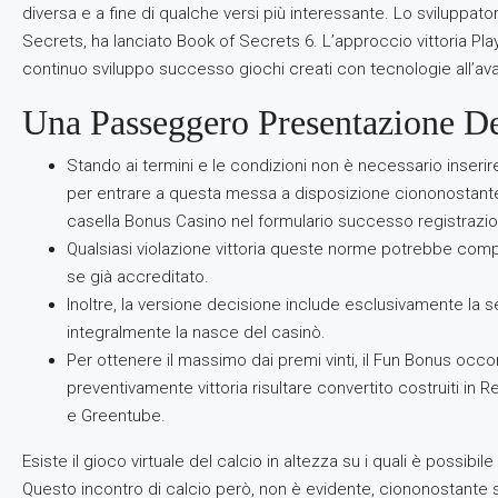
diversa e a fine di qualche versi più interessante. Lo sviluppato
Secrets, ha lanciato Book of Secrets 6. L’approccio vittoria Pl
continuo sviluppo successo giochi creati con tecnologie all’av
Una Passeggero Presentazione D
Stando ai termini e le condizioni non è necessario inser
per entrare a questa messa a disposizione ciononostante 
casella Bonus Casino nel formulario successo registrazi
Qualsiasi violazione vittoria queste norme potrebbe comp
se già accreditato.
Inoltre, la versione decisione include esclusivamente la
integralmente la nasce del casinò.
Per ottenere il massimo dai premi vinti, il Fun Bonus occor
preventivamente vittoria risultare convertito costruiti in R
e Greentube.
Esiste il gioco virtuale del calcio in altezza su i quali è possib
Questo incontro di calcio però, non è evidente, ciononostante 