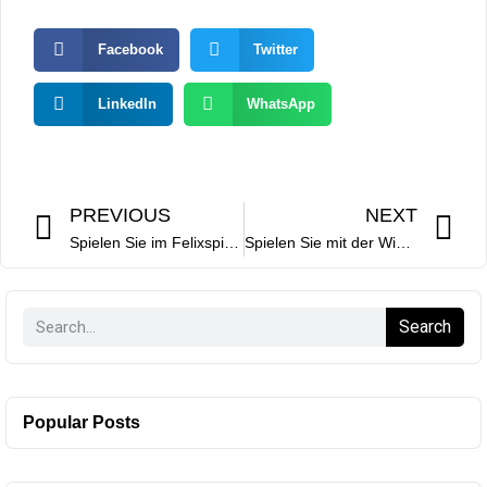
Facebook
Twitter
LinkedIn
WhatsApp
PREVIOUS
NEXT
Spielen Sie im Felixspin Online-Casino in der Schweiz um echtes Geld
Spielen Sie mit der WinBay Sonne Casino App: Das beste Online-Casino Erlebnis in Deutschland
Search
Popular Posts