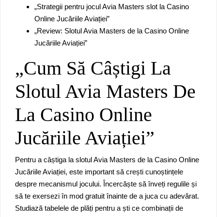
„Strategii pentru jocul Avia Masters slot la Casino
Online Jucăriile Aviației”
„Review: Slotul Avia Masters de la Casino Online
Jucăriile Aviației”
„Cum Să Câștigi La
Slotul Avia Masters De
La Casino Online
Jucăriile Aviației”
Pentru a câștiga la slotul Avia Masters de la Casino Online
Jucăriile Aviației, este important să crești cunoștințele
despre mecanismul jocului. Încercăște să înveți regulile și
să te exersezi în mod gratuit înainte de a juca cu adevărat.
Studiază tabelele de plăți pentru a ști ce combinații de