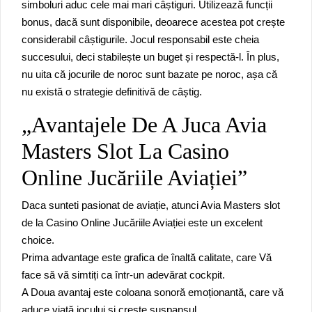
simboluri aduc cele mai mari câștiguri. Utilizează funcții
bonus, dacă sunt disponibile, deoarece acestea pot crește
considerabil câștigurile. Jocul responsabil este cheia
succesului, deci stabilește un buget și respectă-l. În plus,
nu uita că jocurile de noroc sunt bazate pe noroc, așa că
nu există o strategie definitivă de câștig.
„Avantajele De A Juca Avia
Masters Slot La Casino
Online Jucăriile Aviației”
Daca sunteti pasionat de aviație, atunci Avia Masters slot
de la Casino Online Jucăriile Aviației este un excelent
choice.
Prima advantage este grafica de înaltă calitate, care Vă
face să vă simtiți ca într-un adevărat cockpit.
A Doua avantaj este coloana sonoră emoționantă, care vă
aduce viață jocului și crește suspansul.