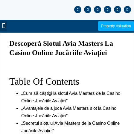
Property Valuation
Descoperă Slotul Avia Masters La
Casino Online Jucăriile Aviației
Table Of Contents
„Cum să câștigi la slotul Avia Masters de la Casino
Online Jucăriile Aviației”
„Avantajele de a juca Avia Masters slot la Casino
Online Jucăriile Aviației”
„Secretul slotului Avia Masters de la Casino Online
Jucăriile Aviației”