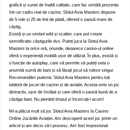
grafică și sunet de înaltă calitate, care fac simțită prezența
într-un cadru real de cazino. Slotul Avia Masters dispune
de 5 role și 25 de linii de plată, oferind o șansă mare de
câștig.
Există și un simbol wild și scatter, care pot crește
semnificativ câștigurile dvs. Puteți juca la Slotul Avia
Masters la orice oră, oriunde, deoarece casino-ul online
oferă o experiență mobilă ușor de utilizat. În plus, există și
o funcție de autoplay, care vă permite să puteți seta o
anumită sumă de bani și să lăsați jocul să ruleze singur.
Recomandăm puternic Slotul Avia Masters pentru toți
iubitorii de jocuri de cazino și de aviație. Acesta este un joc
distractiv, ușor de învățat și care oferă o șansă bună de a
câștiga bani. Nu pierdeți timpul și încercați-l acum!
Mi-a plăcut mult să joc Slotul
Avia Masters
la Casino
Online Jucăriile Aviației. Am descoperit acest joc printr-un
articol și am decis să-l provesc. Am fost impresionat