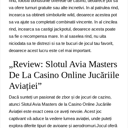
rind, folositi bonusurile offerede de casino, deoarece pot sa
va ofere turnuri gratuite sau alte incnetivi. In al patrulea rind,
incearca sa obtineti simbolurile wild, deoarece acestea pot
sa va ajute sa completati combinatii vincente. In al cincilea
rind, incearca sa castigi jackpotul, deoarece acesta poate
sa fie o recompensa mare. In al saselea rind, nu uita
niciodata sa te distrezi si sa te bucuri de jocul tau favorit,
deoarece acest lucru este cel mai important.
„Review: Slotul Avia Masters
De La Casino Online Jucăriile
Aviației”
Dacă sunteți un pasionat de zbor și de jocuri de cazino,
atunci Slotul Avia Masters de la Casino Online Jucăriile
Aviației este exact ceea ce aveți nevoie. Acest joc
captivant vă aduce la vedere lumea aviației, unde puteți
explora diferite tipuri de avioane și aerodromuri.Jocul oferă