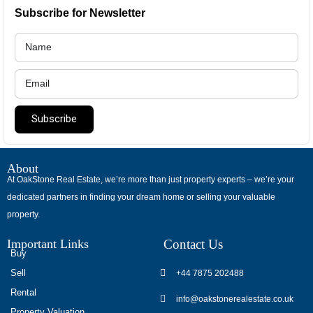
Subscribe for Newsletter
Subscribe
About
At OakStone Real Estate, we’re more than just property experts – we’re your
dedicated partners in finding your dream home or selling your valuable
property.
Important Links
Contact Us
Buy
Sell
+44 7875 202488
Rental
info@oakstonerealestate.co.uk
Property Valuation