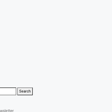
Search
wsletter