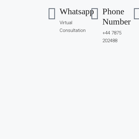
Whatsapp
Phone
Number
Virtual
Consultation
+44 7875
202488