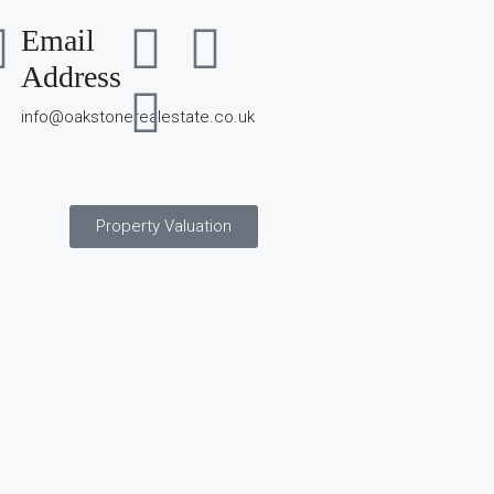
Email
Address
info@oakstonerealestate.co.uk
Property Valuation