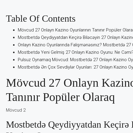
Table Of Contents
Mövcud 27 Onlayn Kazino Oyunlarının Tanınır Popüler Olar
Mostbetdə Qeydiyyatdan Keçirə Biləcəyin 27 Onlayn Kazi
Onlayn Kazino Oyunlarında Falişmənəsınız? Mostbetdə 27 
Mostbetdə Yeni Gelmiş 27 Onlayn Kazino Oyunu: Ne Cəmi
Pulsuz Oynamaq Mövcud: Mostbetdə 27 Onlayn Kazino O
Mostbetdə Ən Çox Sevdiylər Oyunları: 27 Onlayn Kazino O
Mövcud 27 Onlayn Kazino
Tanınır Popüler Olaraq
Mövcud 2
Mostbetdə Qeydiyyatdan Keçirə 