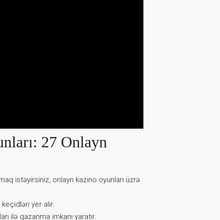
nları: 27 Onlayn
aq istəyirsiniz, onlayn kazino oyunları üzrə
eçidləri yer alır.
lları ilə qazanma imkanı yaratır.