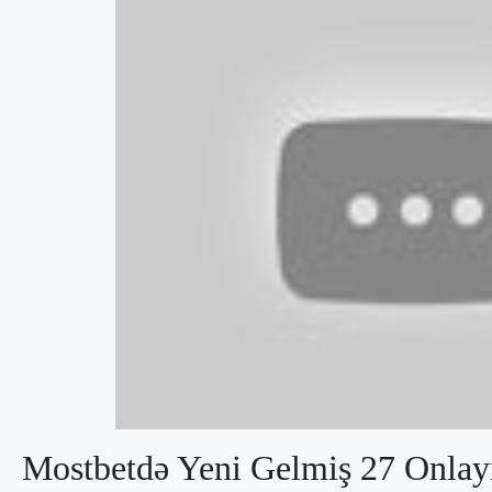
Mostbetdə Yeni Gelmiş 27 Onla