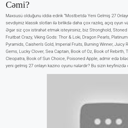
Cəmi?
Məxsusü olduğunu iddia edirik “Mostbetdə Yeni Gelmiş 27 Onlayn
sevdiyiniz klassik slotları ilə birlikdə daha çox razılıq, açıq oyun və
Əgər siz çox istirahət etmək isteyirsiniz, biz Stronghold, Stone
Fruitbat Crazy, Viking Gods: Thor & Loki, Dragon Pearls, Platinu
Pyramids, Caishen’s Gold, Imperial Fruits, Burning Winner, Juicy 
Gems, Lucky Clover, Sea Captain, Book of Oz, Book of Rebirth,
Cleopatra, Book of Sun Choice, Poisoned Apple, admir edə biləc
yeni gelmiş 27 onlayn kazino oyunu nələrdir? Bu sizin keyfinizdə 