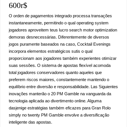
600r$
O orden de pagamentos integrado processa transações
instantaneamente, permitindo o qual operating system
jogadores aproveitem teus lucro search motor optimization
demoras desnecessárias. Diferentemente de diversos
jogos puramente baseados na caso, Cocktail Evenings
incorpora elementos estratégicos sutis o qual
proporcionam aos jogadores também experientes otimizar
suas sessões. O sistema de apostas flexível acomoda
total jogadores conservadores quanto aqueles que
preferem riscos maiores, constantemente mantendo o
equilíbrio entre diversão e responsabilidade. Las Siguientes
inovações manterão o 20 PM Gamble na vanguarda da
tecnologia aplicada ao divertimento online. Alguma
dasjenige estratégias também eficazes para Gran Rolo
simply no twenty PM Gamble envolve a diversificação
inteligente das apostas.