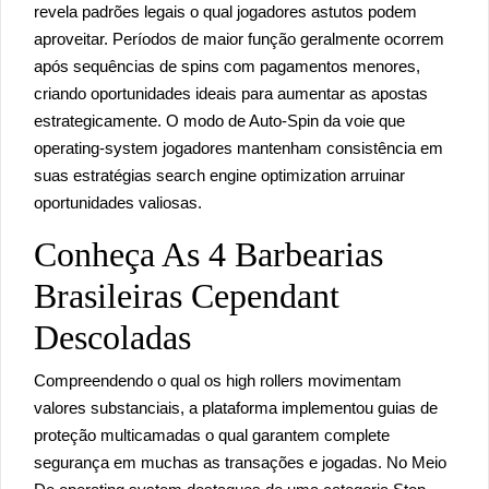
revela padrões legais o qual jogadores astutos podem
aproveitar. Períodos de maior função geralmente ocorrem
após sequências de spins com pagamentos menores,
criando oportunidades ideais para aumentar as apostas
estrategicamente. O modo de Auto-Spin da voie que
operating-system jogadores mantenham consistência em
suas estratégias search engine optimization arruinar
oportunidades valiosas.
Conheça As 4 Barbearias
Brasileiras Cependant
Descoladas
Compreendendo o qual os high rollers movimentam
valores substanciais, a plataforma implementou guias de
proteção multicamadas o qual garantem complete
segurança em muchas as transações e jogadas. No Meio