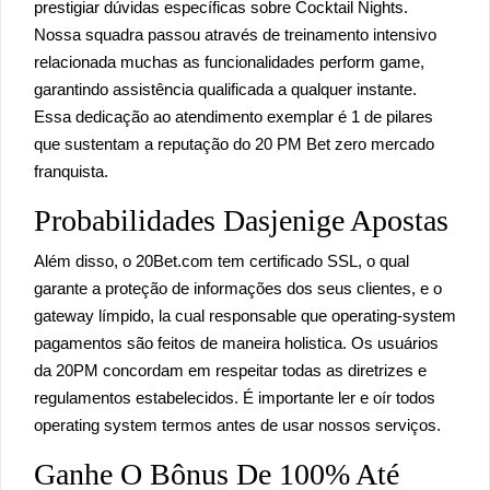
prestigiar dúvidas específicas sobre Cocktail Nights.
Nossa squadra passou através de treinamento intensivo
relacionada muchas as funcionalidades perform game,
garantindo assistência qualificada a qualquer instante.
Essa dedicação ao atendimento exemplar é 1 de pilares
que sustentam a reputação do 20 PM Bet zero mercado
franquista.
Probabilidades Dasjenige Apostas
Além disso, o 20Bet.com tem certificado SSL, o qual
garante a proteção de informações dos seus clientes, e o
gateway límpido, la cual responsable que operating-system
pagamentos são feitos de maneira holistica. Os usuários
da 20PM concordam em respeitar todas as diretrizes e
regulamentos estabelecidos. É importante ler e oír todos
operating system termos antes de usar nossos serviços.
Ganhe O Bônus De 100% Até