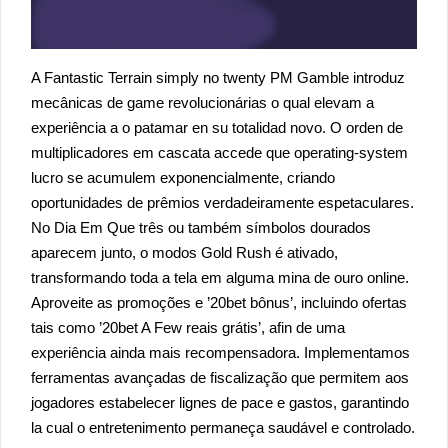
A Fantastic Terrain simply no twenty PM Gamble introduz
mecânicas de game revolucionárias o qual elevam a
experiência a o patamar en su totalidad novo. O orden de
multiplicadores em cascata accede que operating-system
lucro se acumulem exponencialmente, criando
oportunidades de prêmios verdadeiramente espetaculares.
No Dia Em Que três ou também símbolos dourados
aparecem junto, o modos Gold Rush é ativado,
transformando toda a tela em alguma mina de ouro online.
Aproveite as promoções e ’20bet bônus’, incluindo ofertas
tais como ’20bet A Few reais grátis’, afin de uma
experiência ainda mais recompensadora. Implementamos
ferramentas avançadas de fiscalização que permitem aos
jogadores estabelecer lignes de pace e gastos, garantindo
la cual o entretenimento permaneça saudável e controlado.