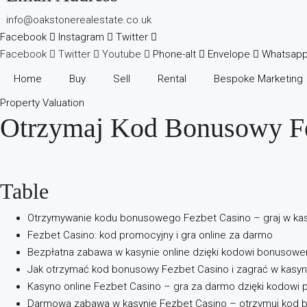
info@oakstonerealestate.co.uk
Facebook
Instagram
Twitter
Facebook
Twitter
Youtube
Phone-alt
Envelope
Whatsap
Home
Buy
Sell
Rental
Bespoke Marketing
Property Valuation
Otrzymaj Kod Bonusowy Fe
Table
Otrzymywanie kodu bonusowego Fezbet Casino – graj w kas
Fezbet Casino: kod promocyjny i gra online za darmo
Bezpłatna zabawa w kasynie online dzięki kodowi bonusow
Jak otrzymać kod bonusowy Fezbet Casino i zagrać w kasy
Kasyno online Fezbet Casino – gra za darmo dzięki kodow
Darmowa zabawa w kasynie Fezbet Casino – otrzymuj kod b