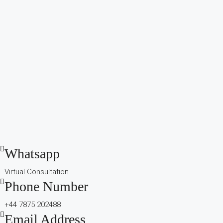
Whatsapp
Virtual Consultation
Phone Number
+44 7875 202488
Email Address