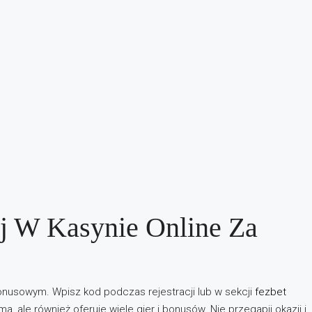
j W Kasynie Online Za
nusowym. Wpisz kod podczas rejestracji lub w sekcji
fezbet
, ale również oferuje wiele gier i bonusów. Nie przegapij okazji i