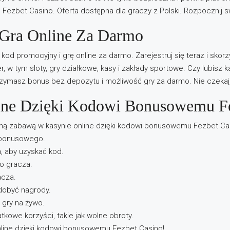
Fezbet Casino. Oferta dostępna dla graczy z Polski. Rozpocznij s
 Gra Online Za Darmo
 kod promocyjny i grę online za darmo. Zarejestruj się teraz i sko
w tym sloty, gry działkowe, kasy i zakłady sportowe. Czy lubisz k
rzymasz bonus bez depozytu i możliwość gry za darmo. Nie czekaj,
ine Dzięki Kodowi Bonusowemu Fe
atną zabawą w kasynie online dzięki kodowi bonusowemu Fezbet Ca
u bonusowego.
ta, aby uzyskać kod.
o gracza.
acza.
dobyć nagrody.
i gry na żywo.
owe korzyści, takie jak wolne obroty.
 online dzięki kodowi bonusowemu Fezbet Casino!