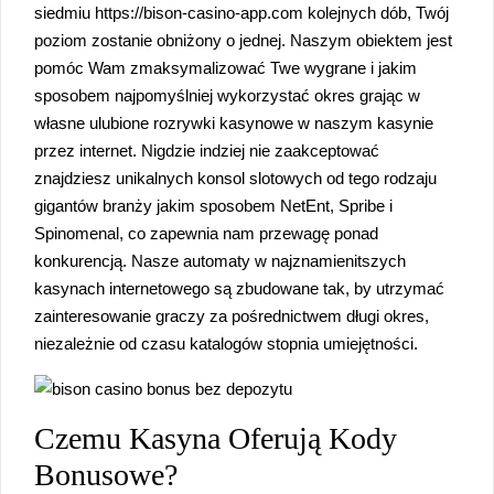
siedmiu
https://bison-casino-app.com
kolejnych dób, Twój
poziom zostanie obniżony o jednej. Naszym obiektem jest
pomóc Wam zmaksymalizować Twe wygrane i jakim
sposobem najpomyślniej wykorzystać okres grając w
własne ulubione rozrywki kasynowe w naszym kasynie
przez internet. Nigdzie indziej nie zaakceptować
znajdziesz unikalnych konsol slotowych od tego rodzaju
gigantów branży jakim sposobem NetEnt, Spribe i
Spinomenal, co zapewnia nam przewagę ponad
konkurencją. Nasze automaty w najznamienitszych
kasynach internetowego są zbudowane tak, by utrzymać
zainteresowanie graczy za pośrednictwem długi okres,
niezależnie od czasu katalogów stopnia umiejętności.
Czemu Kasyna Oferują Kody
Bonusowe?