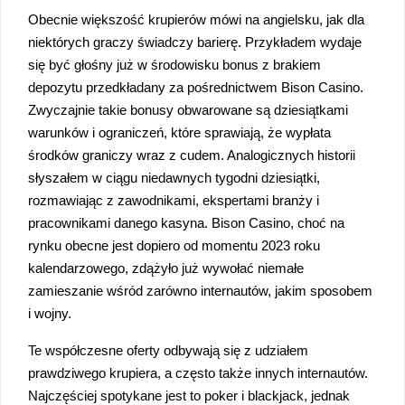
Obecnie większość krupierów mówi na angielsku, jak dla
niektórych graczy świadczy barierę. Przykładem wydaje
się być głośny już w środowisku bonus z brakiem
depozytu przedkładany za pośrednictwem Bison Casino.
Zwyczajnie takie bonusy obwarowane są dziesiątkami
warunków i ograniczeń, które sprawiają, że wypłata
środków graniczy wraz z cudem. Analogicznych historii
słyszałem w ciągu niedawnych tygodni dziesiątki,
rozmawiając z zawodnikami, ekspertami branży i
pracownikami danego kasyna. Bison Casino, choć na
rynku obecne jest dopiero od momentu 2023 roku
kalendarzowego, zdążyło już wywołać niemałe
zamieszanie wśród zarówno internautów, jakim sposobem
i wojny.
Te współczesne oferty odbywają się z udziałem
prawdziwego krupiera, a często także innych internautów.
Najczęściej spotykane jest to poker i blackjack, jednak