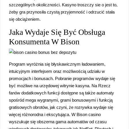
szczególnych okoliczności. Kasyno troszczy sie o jest to,
żeby gra przynosiła czystą przyjemność i odrzucić stała
się obciążeniem.
Jaka Wydaje Się Być Obsługa
Konsumenta W Bison
Program wyróżnia się błyskawicznym ładowaniem,
intuicyjnym interfejsem oraz możliwością udziału w
promocjach i bonusach. Pobranie programów wydaje się
być możliwe na urzędowej witrynie kasyna. Na Rzecz
fanów dodatkowych funkcji dostępne są także automaty
spośród mega wygranymi, grami bonusowymi i funkcją
gratisowych obrotów, jak czyni, że rozrywka wydaje się
więcej różnorodna i ekscytująca. W Bison casino
wyszukuje się obszerna gama automatów od czasu
wiodących dostawców, takowych jak NetEnt, Playtech i