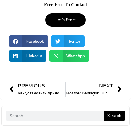
Free Free To Contact
Let's Start
Facebook
Twitter
LinkedIn
WhatsApp
PREVIOUS
NEXT
Как установить приложение 1xBet без лишних сложностей
Mostbet Bahisçisi: Durante İyi Oranlar Empieza Çevrimiçi Canlı Bahis Deneyimi
Search