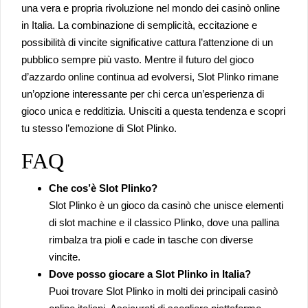
una vera e propria rivoluzione nel mondo dei casinò online
in Italia. La combinazione di semplicità, eccitazione e
possibilità di vincite significative cattura l’attenzione di un
pubblico sempre più vasto. Mentre il futuro del gioco
d’azzardo online continua ad evolversi, Slot Plinko rimane
un’opzione interessante per chi cerca un’esperienza di
gioco unica e redditizia. Unisciti a questa tendenza e scopri
tu stesso l’emozione di Slot Plinko.
FAQ
Che cos’è Slot Plinko?
Slot Plinko è un gioco da casinò che unisce elementi
di slot machine e il classico Plinko, dove una pallina
rimbalza tra pioli e cade in tasche con diverse
vincite.
Dove posso giocare a Slot Plinko in Italia?
Puoi trovare Slot Plinko in molti dei principali casinò