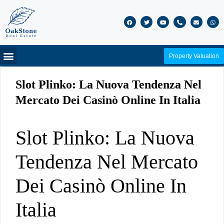
Property Valuation
Slot Plinko: La Nuova Tendenza Nel
Mercato Dei Casinò Online In Italia
Slot Plinko: La Nuova
Tendenza Nel Mercato
Dei Casinò Online In
Italia