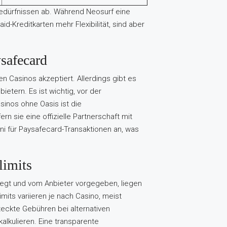
Bedürfnissen ab. Während Neosurf eine
id-Kreditkarten mehr Flexibilität, sind aber
safecard
n Casinos akzeptiert. Allerdings gibt es
etern. Es ist wichtig, vor der
sinos ohne Oasis ist die
rn sie eine offizielle Partnerschaft mit
i für Paysafecard-Transaktionen an, was
limits
legt und vom Anbieter vorgegeben, liegen
its variieren je nach Casino, meist
teckte Gebühren bei alternativen
lkulieren. Eine transparente