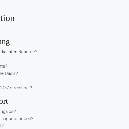
ation
ung
nerkannten Behörde?
hte?
ne Oasis?
 24/7 erreichbar?
ort
ungslos?
ahlungsmethoden?
t?