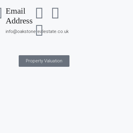
Email
Address
info@oakstonerealestate.co.uk
Property Valuation