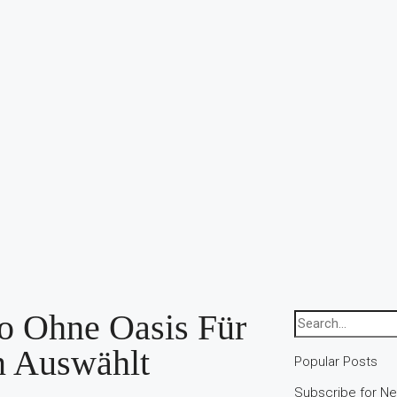
o Ohne Oasis Für
n Auswählt
Popular Posts
Subscribe for Ne