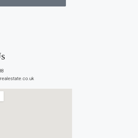
Us
88
realestate.co.uk