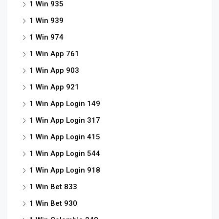
1 Win 935
1 Win 939
1 Win 974
1 Win App 761
1 Win App 903
1 Win App 921
1 Win App Login 149
1 Win App Login 317
1 Win App Login 415
1 Win App Login 544
1 Win App Login 918
1 Win Bet 833
1 Win Bet 930