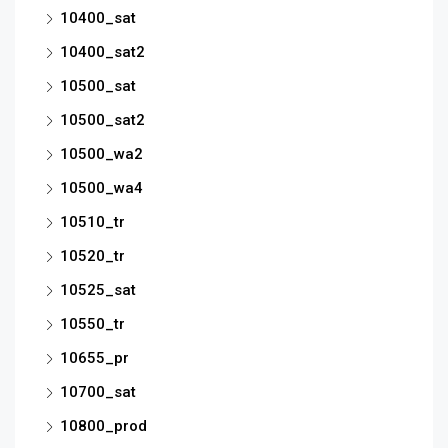
10400_sat
10400_sat2
10500_sat
10500_sat2
10500_wa2
10500_wa4
10510_tr
10520_tr
10525_sat
10550_tr
10655_pr
10700_sat
10800_prod