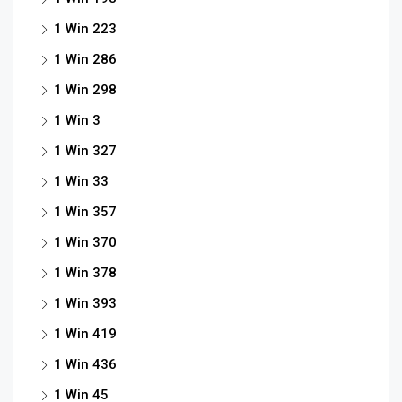
1 Win 223
1 Win 286
1 Win 298
1 Win 3
1 Win 327
1 Win 33
1 Win 357
1 Win 370
1 Win 378
1 Win 393
1 Win 419
1 Win 436
1 Win 45