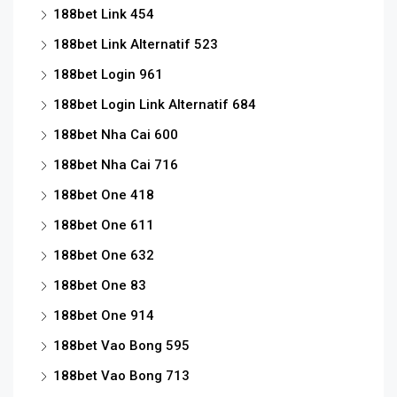
188bet Link 454
188bet Link Alternatif 523
188bet Login 961
188bet Login Link Alternatif 684
188bet Nha Cai 600
188bet Nha Cai 716
188bet One 418
188bet One 611
188bet One 632
188bet One 83
188bet One 914
188bet Vao Bong 595
188bet Vao Bong 713