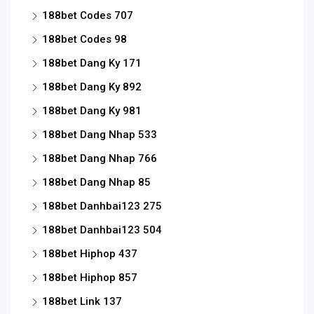
188bet Codes 707
188bet Codes 98
188bet Dang Ky 171
188bet Dang Ky 892
188bet Dang Ky 981
188bet Dang Nhap 533
188bet Dang Nhap 766
188bet Dang Nhap 85
188bet Danhbai123 275
188bet Danhbai123 504
188bet Hiphop 437
188bet Hiphop 857
188bet Link 137