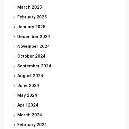
March 2025
February 2025
January 2025
December 2024
November 2024
October 2024
September 2024
August 2024
June 2024
May 2024
April 2024
March 2024
February 2024