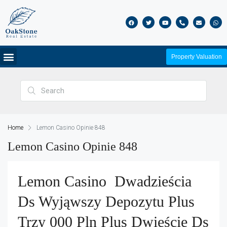
Property Valuation
Home
Lemon Casino Opinie 848
Lemon Casino Opinie 848
Lemon Casino ️ Dwadzieścia
Ds Wyjąwszy Depozytu Plus
Trzy 000 Pln Plus Dwieście Ds