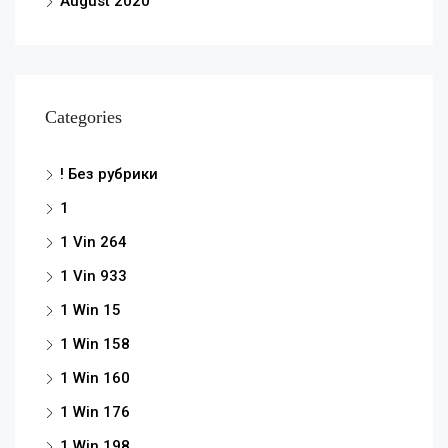
August 2020
Categories
! Без рубрики
1
1 Vin 264
1 Vin 933
1 Win 15
1 Win 158
1 Win 160
1 Win 176
1 Win 198