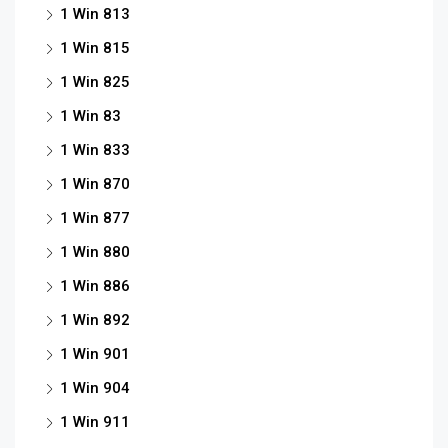
1 Win 813
1 Win 815
1 Win 825
1 Win 83
1 Win 833
1 Win 870
1 Win 877
1 Win 880
1 Win 886
1 Win 892
1 Win 901
1 Win 904
1 Win 911