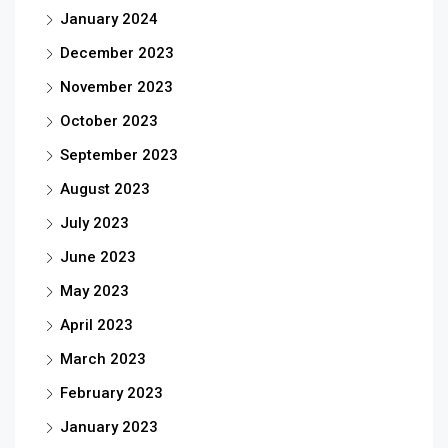
January 2024
December 2023
November 2023
October 2023
September 2023
August 2023
July 2023
June 2023
May 2023
April 2023
March 2023
February 2023
January 2023