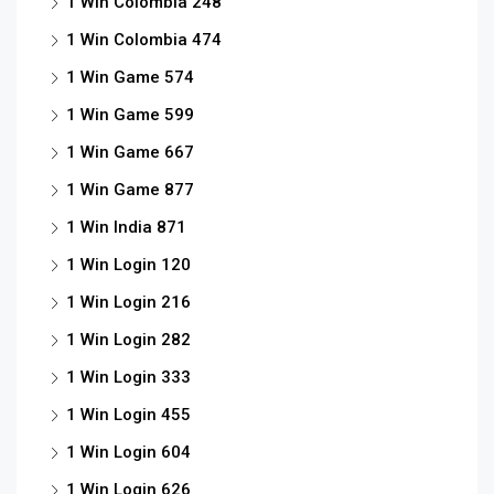
1 Win Colombia 248
1 Win Colombia 474
1 Win Game 574
1 Win Game 599
1 Win Game 667
1 Win Game 877
1 Win India 871
1 Win Login 120
1 Win Login 216
1 Win Login 282
1 Win Login 333
1 Win Login 455
1 Win Login 604
1 Win Login 626