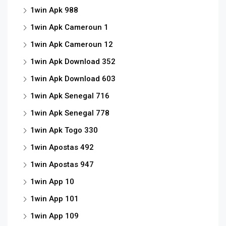
1win Apk 988
1win Apk Cameroun 1
1win Apk Cameroun 12
1win Apk Download 352
1win Apk Download 603
1win Apk Senegal 716
1win Apk Senegal 778
1win Apk Togo 330
1win Apostas 492
1win Apostas 947
1win App 10
1win App 101
1win App 109