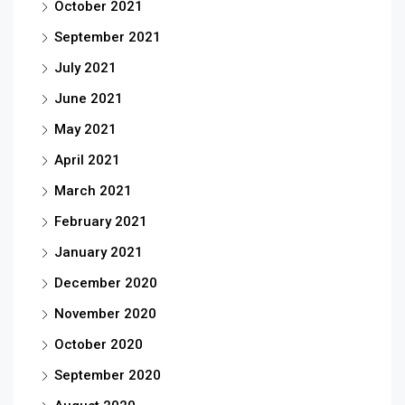
October 2021
September 2021
July 2021
June 2021
May 2021
April 2021
March 2021
February 2021
January 2021
December 2020
November 2020
October 2020
September 2020